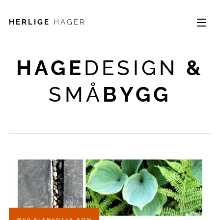
HERLIGE
HAGER
HAGE
DESIGN
&
SMÅ
BYGG